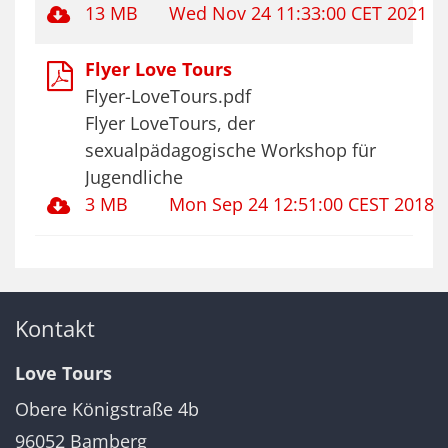
13 MB
Wed Nov 24 11:33:00 CET 2021
Flyer Love Tours
Flyer-LoveTours.pdf
Flyer LoveTours, der
sexualpädagogische Workshop für
Jugendliche
3 MB
Mon Sep 24 12:51:00 CEST 2018
Kontakt
Love Tours
Obere Königstraße 4b
96052
Bamberg